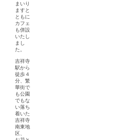
まいり
ますと
ともに
カフェ
も併設
いたし
まし
た。
吉祥寺
駅から
徒歩４
分、繁
華街で
も公園
でもな
い落ち
着いた
吉祥寺
南東地
区、
お花と