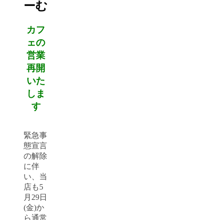
ーむ
カフ
ェの
営業
再開
いた
しま
す
緊急事
態宣言
の解除
に伴
い、当
店も5
月29日
(金)か
ら通常