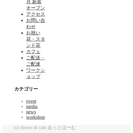
月 新装
オープン
アクセス
お問い合
わせ
お祝い
花・スタ
ンド花
カフェ
ご配送・
ご配達
ワークシ
ョップ
カテゴリー
event
media
news
workshop
(c) flower & cafe あっとほーむ