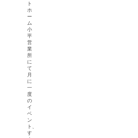
ト
ホ
ー
ム
小
平
営
業
所
に
て
月
に
一
度
の
イ
ベ
ン
ト、
す