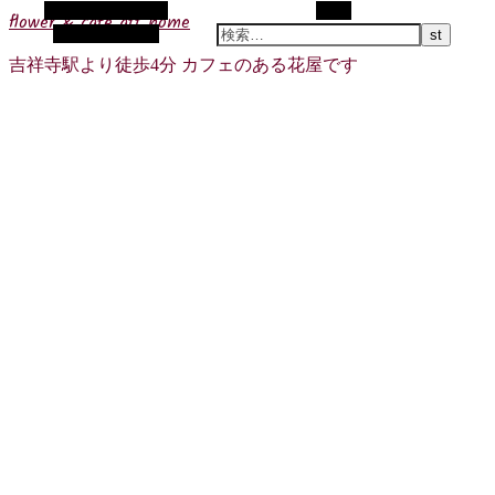
代替サイドバー
検索
flower & cafe att home
ランダム記事
吉祥寺駅より徒歩4分 カフェのある花屋です