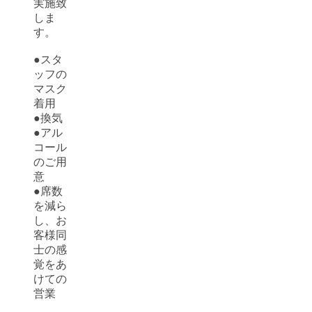
実施致
しま
す。
●スタ
ッフの
マスク
着用
●換気
●アル
コール
のご用
意
●席数
を減ら
し、お
客様同
士の感
覚をあ
けての
営業