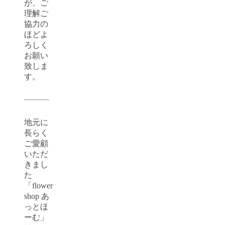
が、ご
理解ご
協力の
ほどよ
ろしく
お願い
致しま
す。
地元に
長らく
ご愛顧
いただ
きまし
た
「flower
shop あ
っとほ
ーむ」