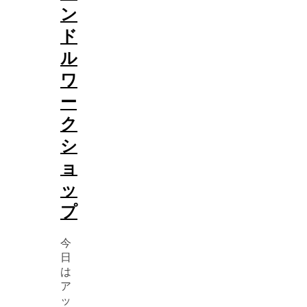
ン
ド
ル
ワ
ー
ク
シ
ョ
ッ
プ
今
日
は
ア
ッ