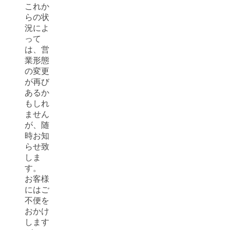
これか
らの状
況によ
って
は、営
業形態
の変更
が再び
あるか
もしれ
ません
が、随
時お知
らせ致
しま
す。
お客様
にはご
不便を
おかけ
します