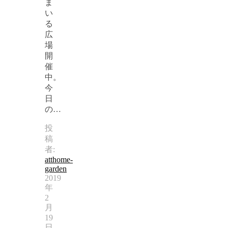
ま
い
る
広
場
開
催
中。
今
日
の…
投
稿
者:
atthome-
garden
2019
年
2
月
19
日