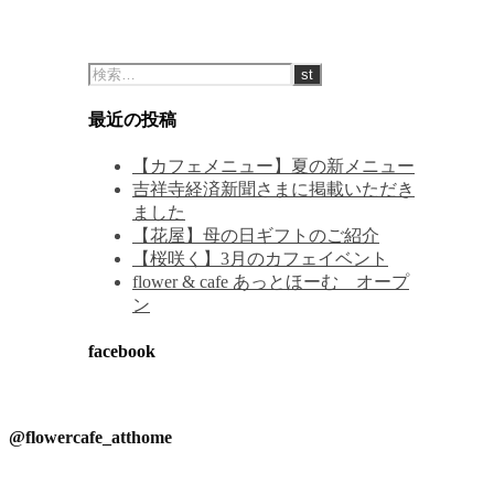
最近の投稿
【カフェメニュー】夏の新メニュー
吉祥寺経済新聞さまに掲載いただき
ました
【花屋】母の日ギフトのご紹介
【桜咲く】3月のカフェイベント
flower & cafe あっとほーむ オープ
ン
facebook
@flowercafe_atthome