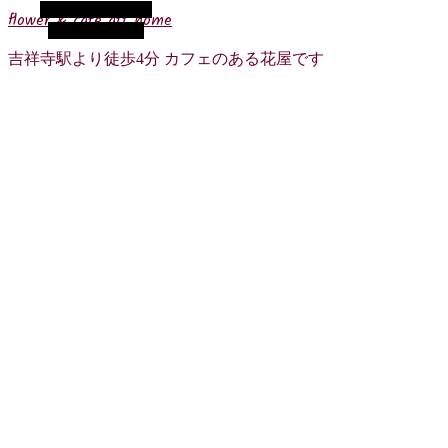
代替サイドバー
flower & cafe att home
ランダム記事
吉祥寺駅より徒歩4分 カフェのある花屋です