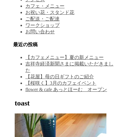
カフェ・メニュー
お祝い花・スタンド花
ご配送・ご配達
ワークショップ
お問い合わせ
最近の投稿
【カフェメニュー】夏の新メニュー
吉祥寺経済新聞さまに掲載いただきまし
た
【花屋】母の日ギフトのご紹介
【桜咲く】3月のカフェイベント
flower & cafe あっとほーむ オープン
toast