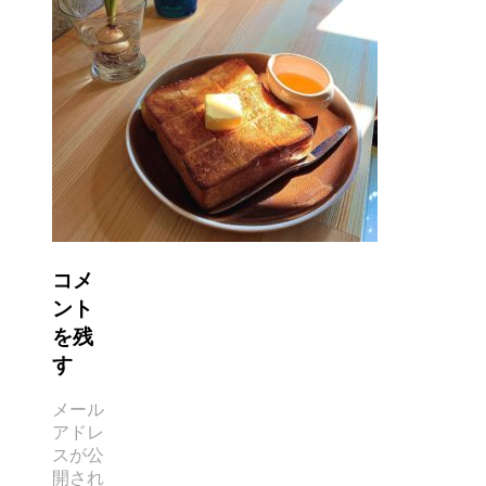
コメ
ント
を残
す
メール
アドレ
スが公
開され