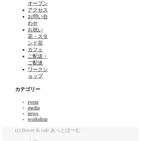
オープン
アクセス
お問い合
わせ
お祝い
花・スタ
ンド花
カフェ
ご配送・
ご配達
ワークシ
ョップ
カテゴリー
event
media
news
workshop
(c) flower & cafe あっとほーむ