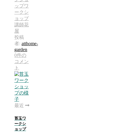
ップ
ワ
ークシ
ョップ
講師
花
屋
投稿
者:
atthome-
garden
0件の
コメン
ト
最近
苔玉ワ
ークシ
ョップ