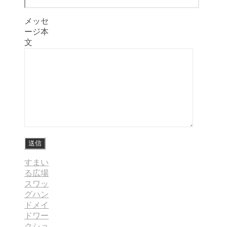
メッセ
ージ本
文
すまい
る広場
スワッ
グ
ハン
ドメイ
ド
ワー
クショ