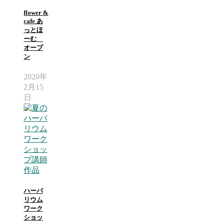
flower &
cafe あ
っとほ
ーむ
オープ
ン
2020年
2月15
日
ハーバ
リウム
ワーク
ショッ