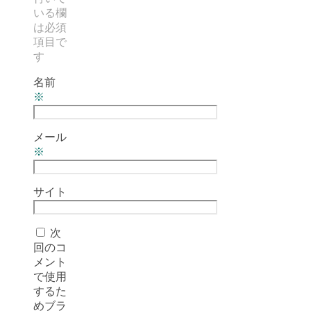
いる欄
は必須
項目で
す
名前
※
メール
※
サイト
次
回のコ
メント
で使用
するた
めブラ