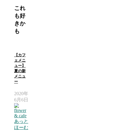
これ
も好
きか
も
【カフ
ェメニ
ュー】
夏の新
メニュ
ー
2020年
6月6日