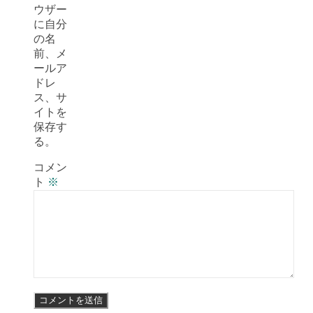
ウザー
に自分
の名
前、メ
ールア
ドレ
ス、サ
イトを
保存す
る。
コメン
ト
※