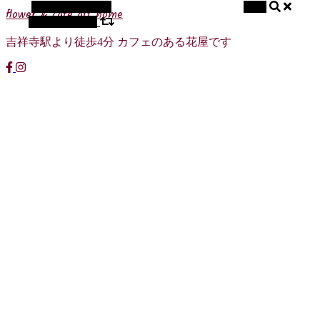
代替サイドバー
検索
flower & cafe att home
ランダム記事
吉祥寺駅より徒歩4分 カフェのある花屋です