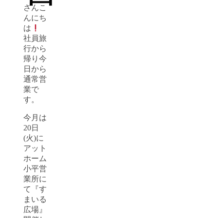
さんこ
んにち
は
社員旅
行から
帰り今
日から
通常営
業で
す。
今月は
20日
(火)に
アット
ホーム
小平営
業所に
て『す
まいる
広場』