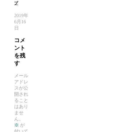
プ
2019年
6月16
日
コメ
ント
を残
す
メール
アドレ
スが公
開され
ること
はあり
ませ
ん。
※
が
付いて