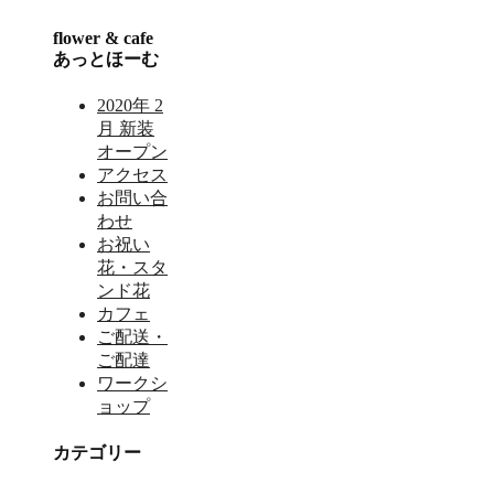
flower & cafe
あっとほーむ
2020年 2
月 新装
オープン
アクセス
お問い合
わせ
お祝い
花・スタ
ンド花
カフェ
ご配送・
ご配達
ワークシ
ョップ
カテゴリー