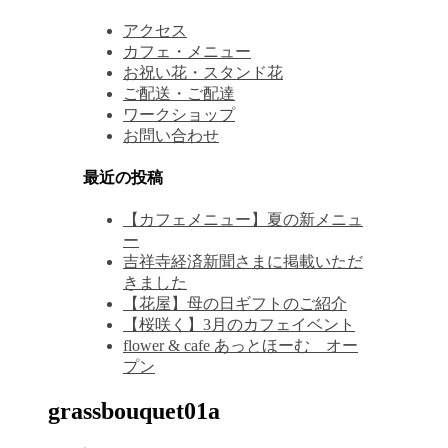
アクセス
カフェ・メニュー
お祝い花・スタンド花
ご配送・ご配達
ワークショップ
お問い合わせ
最近の投稿
【カフェメニュー】夏の新メニュ
ー
吉祥寺経済新聞さまに掲載いただ
きました
【花屋】母の日ギフトのご紹介
【桜咲く】3月のカフェイベント
flower & cafe あっとほーむ オー
プン
grassbouquet01a