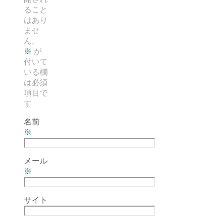
ること
はあり
ませ
ん。
※
が
付いて
いる欄
は必須
項目で
す
名前
※
メール
※
サイト