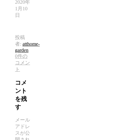
2020年
1月10
日
投稿
者:
atthome-
garden
0件の
コメン
ト
コメ
ント
を残
す
メール
アドレ
スが公
開され