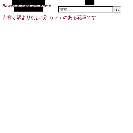
代替サイドバー
検索
flower & cafe att home
ランダム記事
吉祥寺駅より徒歩4分 カフェのある花屋です